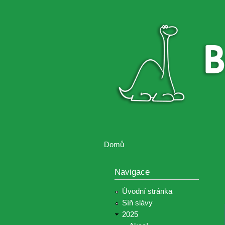
Brontosaurus
Soutěž
ŽIJE
fotografií a
videií z akcí
Hnutí
Brontosaurus
Domů
Jste zde
Navigace
Úvodní stránka
Síň slávy
2025