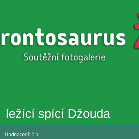
Přejít k
hlavnímu
obsahu
ležící spící Džouda
Hodnocení:
2 b.