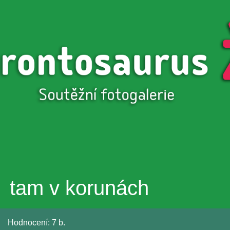
Přejít k
hlavnímu
obsahu
tam v korunách
Hodnocení:
7 b.