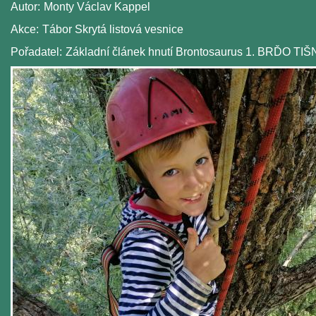
Autor:
Monty Václav Kappel
Akce:
Tábor Skrytá listová vesnice
Pořadatel:
Základní článek hnutí Brontosaurus 1. BRĎO TI