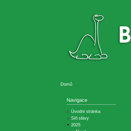
Brontosaurus
Soutěž
ŽIJE
fotografií a
videií z akcí
Hnutí
Brontosaurus
Domů
Jste zde
Navigace
Úvodní stránka
Síň slávy
2025