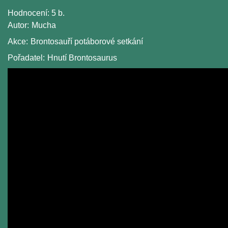
Hodnocení:
5 b.
Autor:
Mucha
Akce:
Brontosauří potáborové setkání
Pořadatel:
Hnutí Brontosaurus