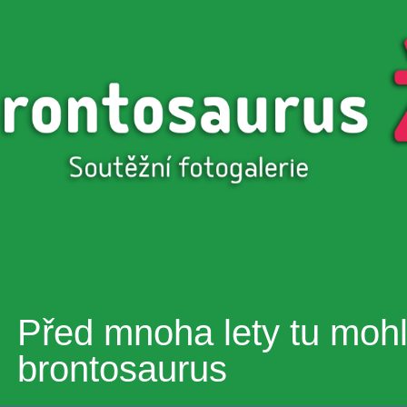
Přejít k
hlavnímu
obsahu
Před mnoha lety tu mohl 
brontosaurus