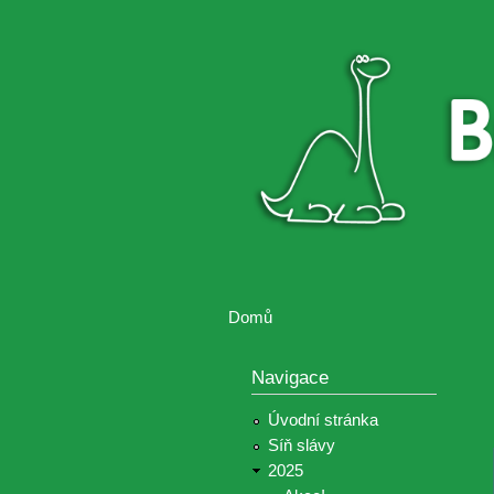
Brontosaurus
Soutěž
ŽIJE
fotografií a
videií z akcí
Hnutí
Brontosaurus
Domů
Jste zde
Navigace
Úvodní stránka
Síň slávy
2025