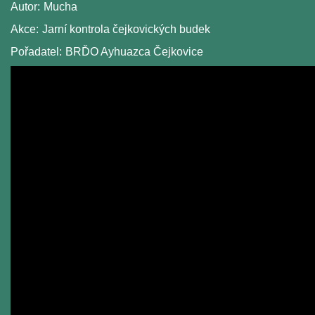
Autor:
Mucha
Akce:
Jarní kontrola čejkovických budek
Pořadatel:
BRĎO Ayhuazca Čejkovice