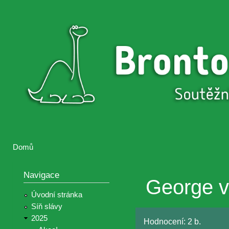
Přejí
hlav
Brontosaurus
Soutěž
obsa
ŽIJE
fotografií a
videií z akcí
Hnutí
Brontosaurus
Domů
Jste zde
Navigace
George v
Úvodní stránka
Síň slávy
2025
Hodnocení:
2 b.