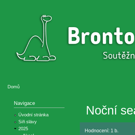
Přejí
hlav
Brontosaurus
Soutěž
obsa
ŽIJE
fotografií a
videií z akcí
Hnutí
Brontosaurus
Domů
Jste zde
Navigace
Noční se
Úvodní stránka
Síň slávy
2025
Hodnocení:
1 b.