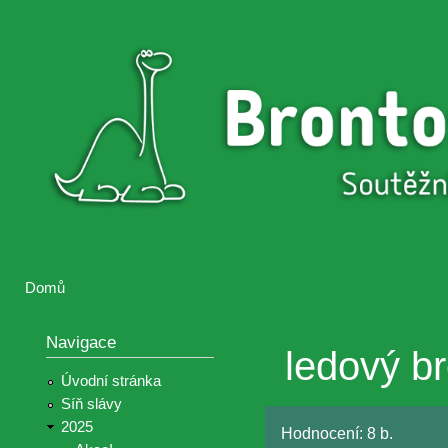
Přejí
hlav
Brontosaurus
Soutěž
obsa
ŽIJE
fotografií a
videií z akcí
Hnutí
Brontosaurus
Domů
Jste zde
Navigace
ledový br
Úvodní stránka
Síň slávy
2025
Hodnocení:
8 b.