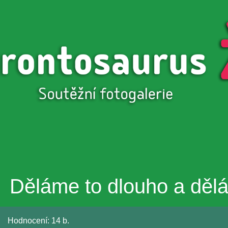
Přejít k
hlavnímu
obsahu
Děláme to dlouho a děl
Hodnocení:
14 b.