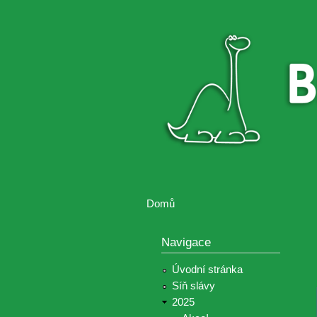
Brontosaurus
Soutěž
ŽIJE
fotografií a
videií z akcí
Hnutí
Brontosaurus
Domů
Jste zde
Navigace
Úvodní stránka
Síň slávy
2025