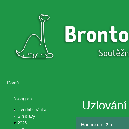
Přejí
hlav
Brontosaurus
Soutěž
obsa
ŽIJE
fotografií a
videií z akcí
Hnutí
Brontosaurus
Domů
Jste zde
Navigace
Uzlování
Úvodní stránka
Síň slávy
2025
Hodnocení:
2 b.