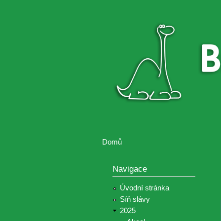
Brontosaurus
Soutěž
ŽIJE
fotografií a
videií z akcí
Hnutí
Brontosaurus
Domů
Jste zde
Navigace
Úvodní stránka
Síň slávy
2025