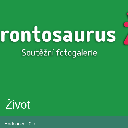
Přejít k
hlavnímu
obsahu
Život
Hodnocení:
0 b.