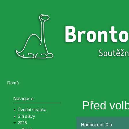
Přejí
hlav
Brontosaurus
Soutěž
obsa
ŽIJE
fotografií a
videií z akcí
Hnutí
Brontosaurus
Domů
Jste zde
Navigace
Před vol
Úvodní stránka
Síň slávy
2025
Hodnocení:
0 b.