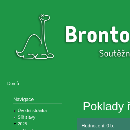
Přejí
hlav
Brontosaurus
Soutěž
obsa
ŽIJE
fotografií a
videií z akcí
Hnutí
Brontosaurus
Domů
Jste zde
Navigace
Poklady 
Úvodní stránka
Síň slávy
2025
Hodnocení:
0 b.