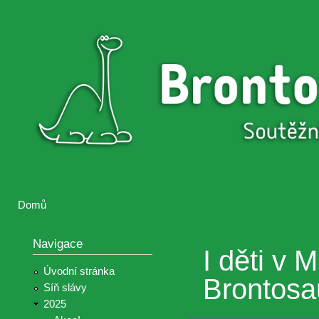
Přejí
hlav
Brontosaurus
Soutěž
obsa
ŽIJE
fotografií a
videií z akcí
Hnutí
Brontosaurus
Domů
Jste zde
Navigace
I děti v 
Úvodní stránka
Brontosa
Síň slávy
2025