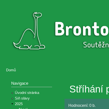
Přejí
hlav
Brontosaurus
Soutěž
obsa
ŽIJE
fotografií a
videií z akcí
Hnutí
Brontosaurus
Domů
Jste zde
Navigace
Stříhání
Úvodní stránka
Síň slávy
2025
Hodnocení:
0 b.