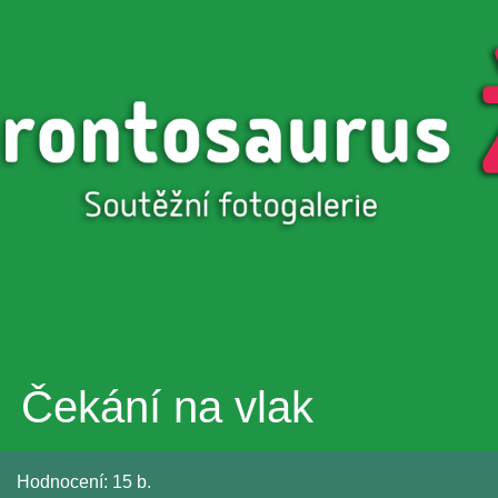
Přejít k
hlavnímu
obsahu
Čekání na vlak
Hodnocení:
15 b.