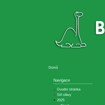
Brontosaurus
Soutěž
ŽIJE
fotografií a
videií z akcí
Hnutí
Brontosaurus
Domů
Jste zde
Navigace
Úvodní stránka
Síň slávy
2025