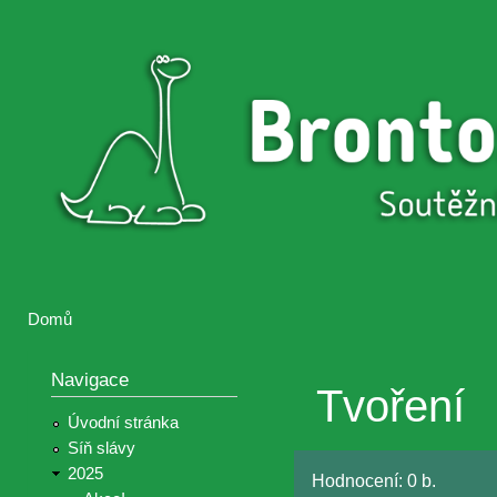
Přejí
hlav
Brontosaurus
Soutěž
obsa
ŽIJE
fotografií a
videií z akcí
Hnutí
Brontosaurus
Domů
Jste zde
Navigace
Tvoření
Úvodní stránka
Síň slávy
2025
Hodnocení:
0 b.