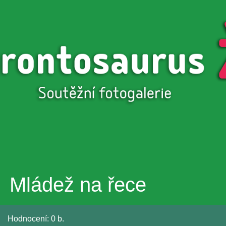
Přejít k
hlavnímu
obsahu
Mládež na řece
Hodnocení:
0 b.