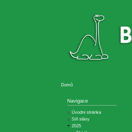
Brontosaurus
Soutěž
ŽIJE
fotografií a
videií z akcí
Hnutí
Brontosaurus
Domů
Jste zde
Navigace
Úvodní stránka
Síň slávy
2025