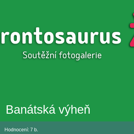
Přejít k
hlavnímu
obsahu
Banátská výheň
Hodnocení:
7 b.