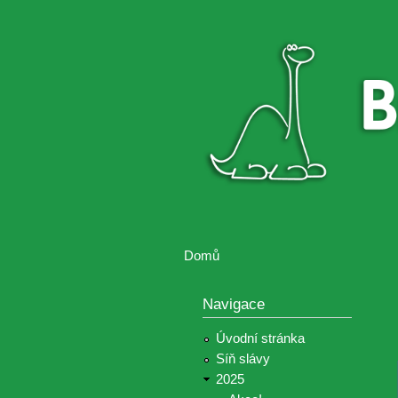
Brontosaurus
Soutěž
ŽIJE
fotografií a
videií z akcí
Hnutí
Brontosaurus
Domů
Jste zde
Navigace
Úvodní stránka
Síň slávy
2025