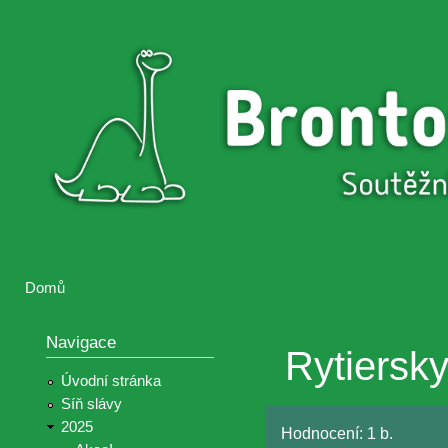
Přejí
hlav
Brontosaurus
Soutěž
obsa
ŽIJE
fotografií a
videií z akcí
Hnutí
Brontosaurus
Domů
Jste zde
Navigace
Rytiersky
Úvodní stránka
Síň slávy
2025
Hodnocení:
1 b.