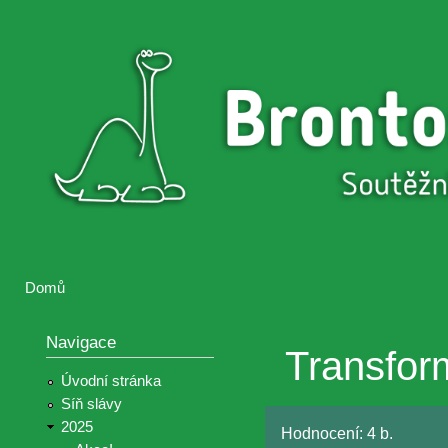
Přejí
hlav
Brontosaurus
Soutěž
obsa
ŽIJE
fotografií a
videií z akcí
Hnutí
Brontosaurus
Domů
Jste zde
Navigace
Transfor
Úvodní stránka
Síň slávy
2025
Hodnocení:
4 b.