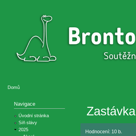
Přejí
hlav
Brontosaurus
Soutěž
obsa
ŽIJE
fotografií a
videií z akcí
Hnutí
Brontosaurus
Domů
Jste zde
Navigace
Zastávka
Úvodní stránka
Síň slávy
2025
Hodnocení:
10 b.