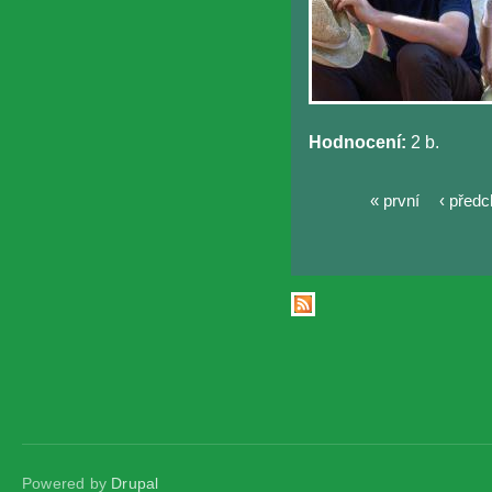
Hodnocení:
2 b.
« první
‹ předc
Stránky
Powered by
Drupal