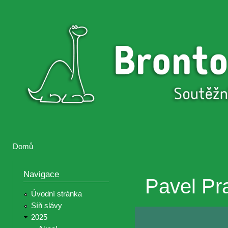
Přejí
hlav
Brontosaurus
Soutěž
obsa
ŽIJE
fotografií a
videií z akcí
Hnutí
Brontosaurus
Domů
Jste zde
Navigace
Pavel Pr
Úvodní stránka
Síň slávy
2025