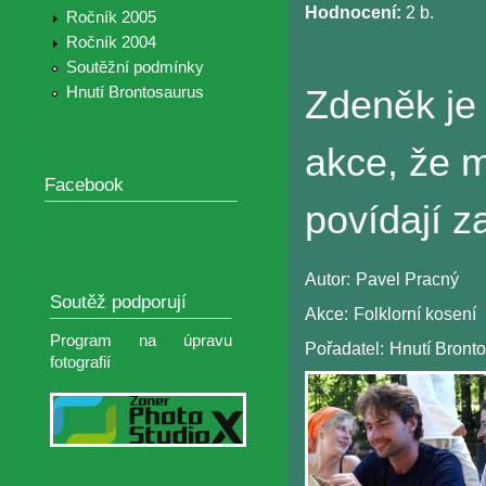
Hodnocení:
2 b.
Ročník 2005
Ročník 2004
Soutěžní podmínky
Hnutí Brontosaurus
Zdeněk je
akce, že m
Facebook
povídají z
Autor:
Pavel Pracný
Soutěž podporují
Akce:
Folklorní kosení
Program na úpravu
Pořadatel:
Hnutí Bront
fotografií