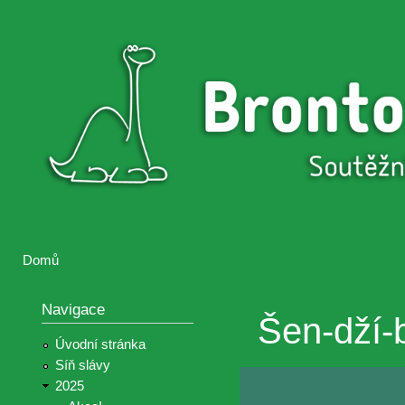
Přejí
hlav
Brontosaurus
Soutěž
obsa
ŽIJE
fotografií a
videií z akcí
Hnutí
Brontosaurus
Domů
Jste zde
Navigace
Šen-dží-
Úvodní stránka
Síň slávy
2025