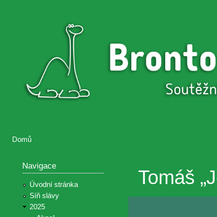
Přejí
hlav
Brontosaurus
Soutěž
obsa
ŽIJE
fotografií a
videií z akcí
Hnutí
Brontosaurus
Domů
Jste zde
Navigace
Tomáš „Je
Úvodní stránka
Síň slávy
2025