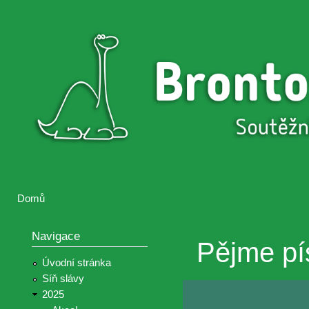
Přejí
hlav
Brontosaurus
Soutěž
obsa
ŽIJE
fotografií a
videií z akcí
Hnutí
Brontosaurus
Domů
Jste zde
Navigace
Pějme pí
Úvodní stránka
Síň slávy
2025