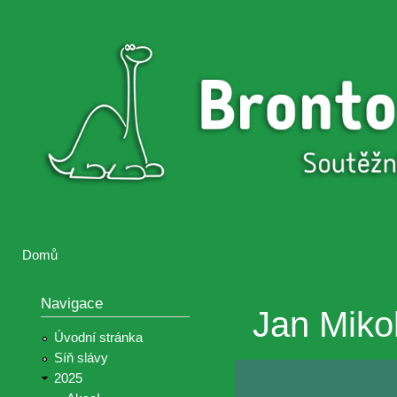
Přejí
hlav
Brontosaurus
Soutěž
obsa
ŽIJE
fotografií a
videií z akcí
Hnutí
Brontosaurus
Domů
Jste zde
Navigace
Jan Miko
Úvodní stránka
Síň slávy
2025