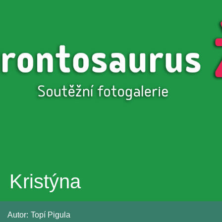
Přejít k
hlavnímu
obsahu
Kristýna
Autor:
Topí Pigula