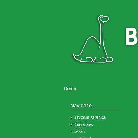
Brontosaurus
Soutěž
ŽIJE
fotografií a
videií z akcí
Hnutí
Brontosaurus
Domů
Jste zde
Navigace
Úvodní stránka
Síň slávy
2025