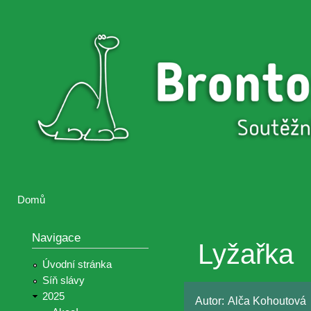
Přejí
hlav
Brontosaurus
Soutěž
obsa
ŽIJE
fotografií a
videií z akcí
Hnutí
Brontosaurus
Domů
Jste zde
Navigace
Lyžařka
Úvodní stránka
Síň slávy
2025
Autor:
Alča Kohoutová