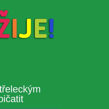
střeleckým
ičatit