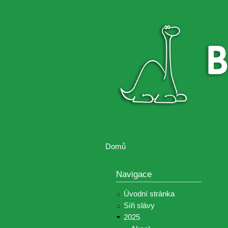
Brontosaurus
Soutěž
ŽIJE
fotografií a
videií z akcí
Hnutí
Brontosaurus
Domů
Jste zde
Navigace
Úvodní stránka
Síň slávy
2025