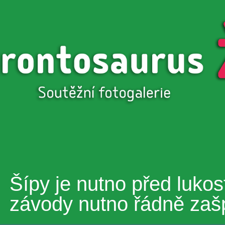
Přejít k
hlavnímu
obsahu
Šípy je nutno před luko
závody nutno řádně zašp