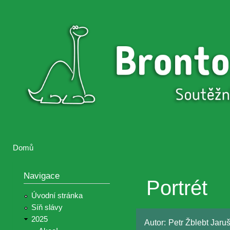
Přejí
hlav
Brontosaurus
Soutěž
obsa
ŽIJE
fotografií a
videií z akcí
Hnutí
Brontosaurus
Domů
Jste zde
Navigace
Portrét
Úvodní stránka
Síň slávy
2025
Autor:
Petr Žblebt Jaru