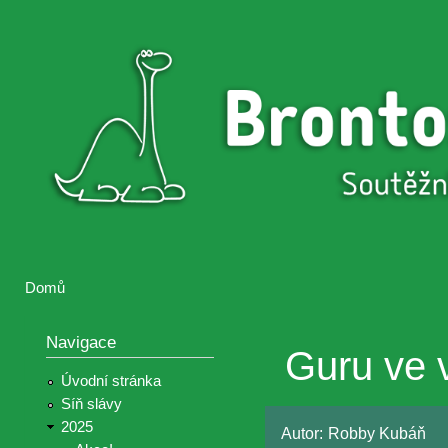
Přejí
hlav
Brontosaurus
Soutěž
obsa
ŽIJE
fotografií a
videií z akcí
Hnutí
Brontosaurus
Domů
Jste zde
Navigace
Guru ve 
Úvodní stránka
Síň slávy
2025
Autor:
Robby Kubáň