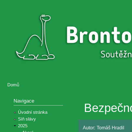
Přejí
hlav
Brontosaurus
Soutěž
obsa
ŽIJE
fotografií a
videií z akcí
Hnutí
Brontosaurus
Domů
Jste zde
Navigace
Bezpečno
Úvodní stránka
Síň slávy
2025
Autor:
Tomáš Hradil