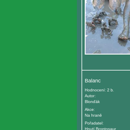
Balanc
Hodnocení:
2 b.
Autor:
Blonďák
Akce:
Na hraně
Pořadatel:
Hnutí Brontosaurus Podluží