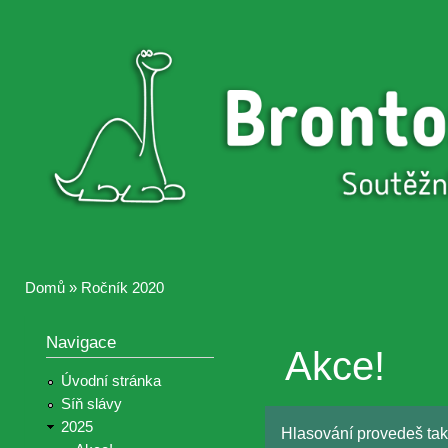
Přejí
hlav
Brontosaurus
Soutěž
obsa
ŽIJE
fotografií a
videií z akcí
Hnutí
Brontosaurus
Domů
»
Ročník 2020
Jste zde
Navigace
Akce!
Úvodní stránka
Síň slávy
2025
Hlasování provedeš tak,