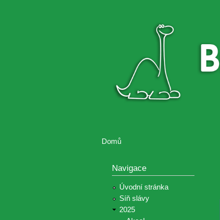
Brontosaurus
Soutěž
ŽIJE
fotografií a
videií z akcí
Hnutí
Brontosaurus
Domů
Jste zde
Navigace
Úvodní stránka
Síň slávy
2025