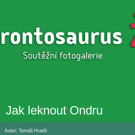
Přejít k
hlavnímu
obsahu
Jak leknout Ondru
Autor:
Tomáš Hradil