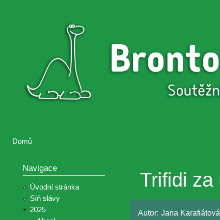
Přejí
hlav
Brontosaurus
Soutěž
obsa
ŽIJE
fotografií a
videií z akcí
Hnutí
Brontosaurus
Domů
Jste zde
Navigace
Trifidi za
Úvodní stránka
Síň slávy
2025
Autor:
Jana Karafiátová