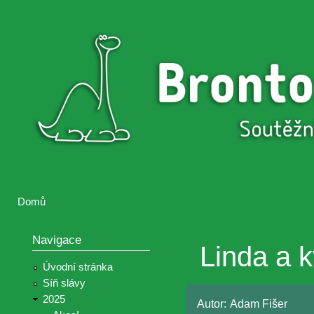
Přejí
hlav
Brontosaurus
Soutěž
obsa
ŽIJE
fotografií a
videií z akcí
Hnutí
Brontosaurus
Domů
Jste zde
Navigace
Linda a k
Úvodní stránka
Síň slávy
2025
Autor:
Adam Fišer