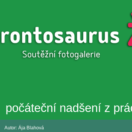
Přejít k
hlavnímu
obsahu
počáteční nadšení z prá
Autor:
Ája Blahová