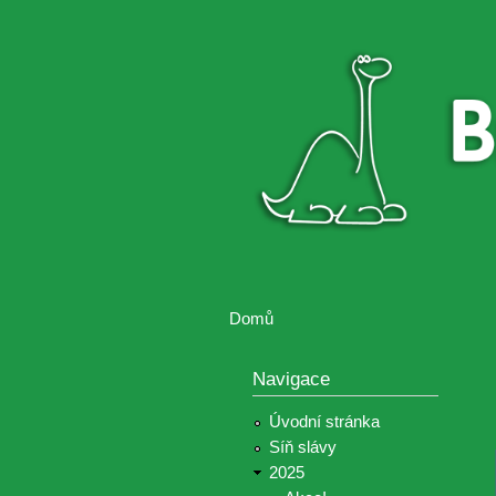
Brontosaurus
Soutěž
ŽIJE
fotografií a
videií z akcí
Hnutí
Brontosaurus
Domů
Jste zde
Navigace
Úvodní stránka
Síň slávy
2025