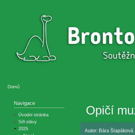
Přejí
hlav
Brontosaurus
Soutěž
obsa
ŽIJE
fotografií a
videií z akcí
Hnutí
Brontosaurus
Domů
Jste zde
Navigace
Opičí mu
Úvodní stránka
Síň slávy
2025
Autor:
Bára Šlapáková