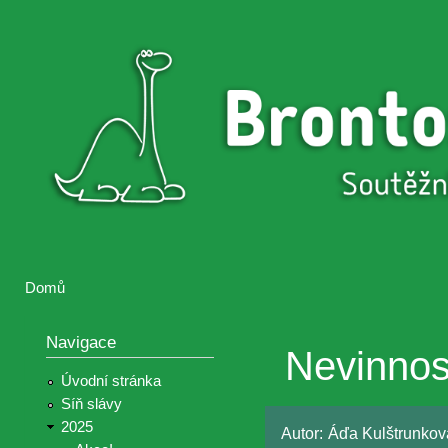
Přejí
hlav
Brontosaurus
Soutěž
obsa
ŽIJE
fotografií a
videií z akcí
Hnutí
Brontosaurus
Domů
Jste zde
Navigace
Nevinnos
Úvodní stránka
Síň slávy
2025
Autor:
Áďa Kulštrunkov