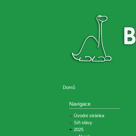
Brontosaurus
Soutěž
ŽIJE
fotografií a
videií z akcí
Hnutí
Brontosaurus
Domů
Jste zde
Navigace
Úvodní stránka
Síň slávy
2025