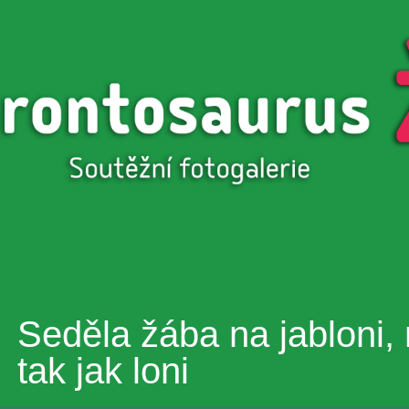
Přejít k
hlavnímu
obsahu
Seděla žába na jabloni,
tak jak loni