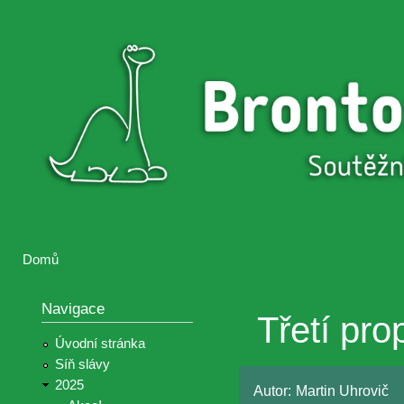
Přejí
hlav
Brontosaurus
Soutěž
obsa
ŽIJE
fotografií a
videií z akcí
Hnutí
Brontosaurus
Domů
Jste zde
Navigace
Třetí pr
Úvodní stránka
Síň slávy
2025
Autor:
Martin Uhrovič