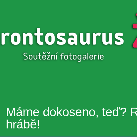
Přejít k
hlavnímu
obsahu
Máme dokoseno, teď? R
hrábě!