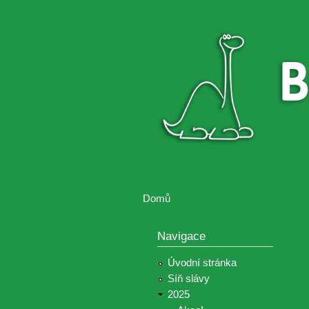
Brontosaurus
Soutěž
ŽIJE
fotografií a
videií z akcí
Hnutí
Brontosaurus
Domů
Jste zde
Navigace
Úvodní stránka
Síň slávy
2025