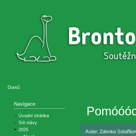
Přejí
hlav
Brontosaurus
Soutěž
obsa
ŽIJE
fotografií a
videií z akcí
Hnutí
Brontosaurus
Domů
Jste zde
Navigace
Pomóóóc,
Úvodní stránka
Síň slávy
2025
Autor:
Zdenka Solaříko