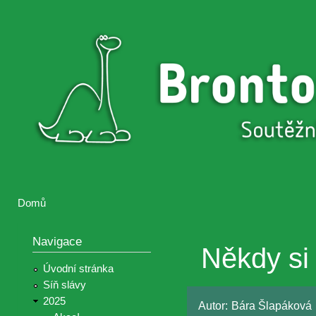
Přejí
hlav
Brontosaurus
Soutěž
obsa
ŽIJE
fotografií a
videií z akcí
Hnutí
Brontosaurus
Domů
Jste zde
Navigace
Někdy si 
Úvodní stránka
Síň slávy
2025
Autor:
Bára Šlapáková