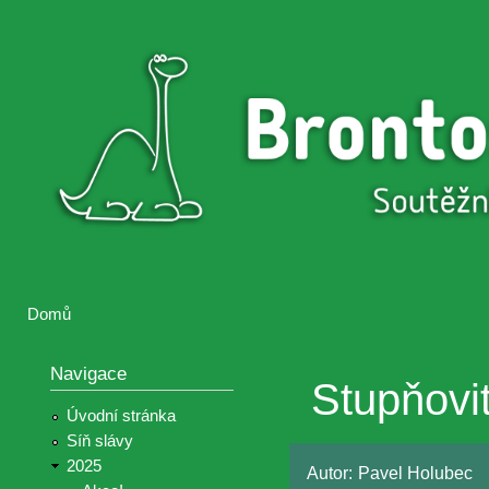
Přejí
hlav
Brontosaurus
Soutěž
obsa
ŽIJE
fotografií a
videií z akcí
Hnutí
Brontosaurus
Domů
Jste zde
Navigace
Stupňovi
Úvodní stránka
Síň slávy
2025
Autor:
Pavel Holubec