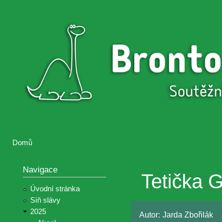
Přejí
hlav
Brontosaurus
Soutěž
obsa
ŽIJE
fotografií a
videií z akcí
Hnutí
Brontosaurus
Domů
Jste zde
Navigace
Tetička 
Úvodní stránka
Síň slávy
2025
Autor:
Jarda Zbořilák