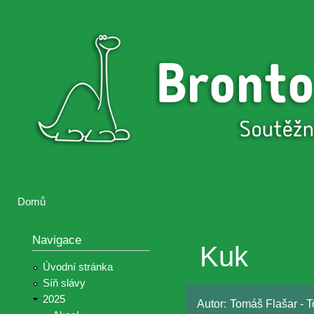
Přejí
hlav
Brontosaurus
Soutěž
obsa
ŽIJE
fotografií a
videií z akcí
Hnutí
Brontosaurus
Domů
Jste zde
Navigace
Kuk
Úvodní stránka
Síň slávy
2025
Autor:
Tomáš Flašar - To