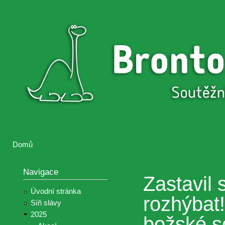
Přejí
hlav
Brontosaurus
Soutěž
obsa
ŽIJE
fotografií a
videií z akcí
Hnutí
Brontosaurus
Domů
Jste zde
Navigace
Zastavil s
Úvodní stránka
rozhýbat!
Síň slávy
2025
božské s