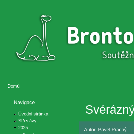
Přejí
hlav
Brontosaurus
Soutěž
obsa
ŽIJE
fotografií a
videií z akcí
Hnutí
Brontosaurus
Domů
Jste zde
Navigace
Svérázný
Úvodní stránka
Síň slávy
2025
Autor:
Pavel Pracný