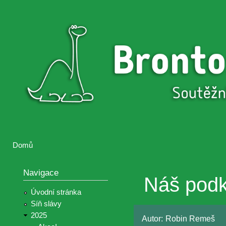
Přejí
hlav
Brontosaurus
Soutěž
obsa
ŽIJE
fotografií a
videií z akcí
Hnutí
Brontosaurus
Domů
Jste zde
Navigace
Náš podko
Úvodní stránka
Síň slávy
2025
Autor:
Robin Remeš